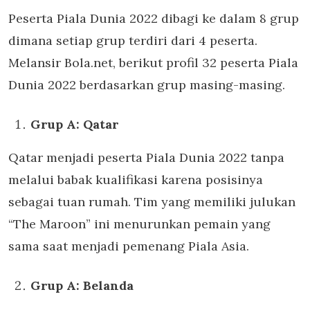
Peserta Piala Dunia 2022 dibagi ke dalam 8 grup
dimana setiap grup terdiri dari 4 peserta.
Melansir Bola.net, berikut profil 32 peserta Piala
Dunia 2022 berdasarkan grup masing-masing.
Grup A: Qatar
Qatar menjadi peserta Piala Dunia 2022 tanpa
melalui babak kualifikasi karena posisinya
sebagai tuan rumah. Tim yang memiliki julukan
“The Maroon” ini menurunkan pemain yang
sama saat menjadi pemenang Piala Asia.
Grup A: Belanda