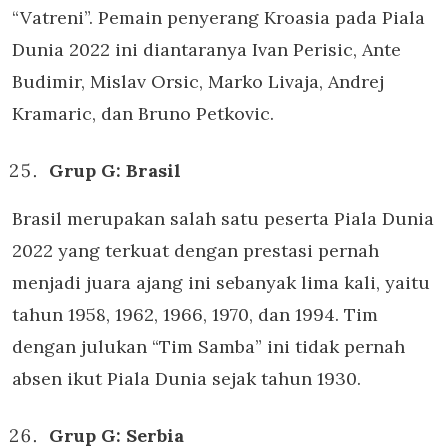
“Vatreni”. Pemain penyerang Kroasia pada Piala
Dunia 2022 ini diantaranya Ivan Perisic, Ante
Budimir, Mislav Orsic, Marko Livaja, Andrej
Kramaric, dan Bruno Petkovic.
Grup G: Brasil
Brasil merupakan salah satu peserta Piala Dunia
2022 yang terkuat dengan prestasi pernah
menjadi juara ajang ini sebanyak lima kali, yaitu
tahun 1958, 1962, 1966, 1970, dan 1994. Tim
dengan julukan “Tim Samba” ini tidak pernah
absen ikut Piala Dunia sejak tahun 1930.
Grup G: Serbia