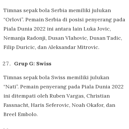
Timnas sepak bola Serbia memiliki julukan
“Orlovi”. Pemain Serbia di posisi penyerang pada
Piala Dunia 2022 ini antara lain Luka Jovic,
Nemanja Radonji, Dusan Vlahovic, Dusan Tadic,
Filip Duricic, dan Aleksandar Mitrovic.
Grup G: Swiss
Timnas sepak bola Swiss memiliki julukan
“Nati”. Pemain penyerang pada Piala Dunia 2022
ini ditempati oleh Ruben Vargas, Christian
Fassnacht, Haris Seferovic, Noah Okafor, dan
Breel Embolo.