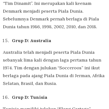
“Tim Dinamit”. Ini merupakan kali keenam
Denmark menjadi peserta Piala Dunia.
Sebelumnya Denmark pernah berlaga di Piala
Dunia tahun 1986, 1998, 2002, 2010, dan 2018.
Grup D: Australia
Australia telah menjadi peserta Piala Dunia
sebanyak lima kali dengan laga pertama tahun
1974. Tim dengan julukan “Socceroos” ini ikut
berlaga pada ajang Piala Dunia di Jerman, Afrika
Selatan, Brasil, dan Rusia.
Grup D: Tunisia
Tunisia memiliki julukan “Elang Cartago”.