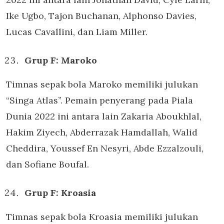
Ike Ugbo, Tajon Buchanan, Alphonso Davies,
Lucas Cavallini, dan Liam Miller.
Grup F: Maroko
Timnas sepak bola Maroko memiliki julukan
“Singa Atlas”. Pemain penyerang pada Piala
Dunia 2022 ini antara lain Zakaria Aboukhlal,
Hakim Ziyech, Abderrazak Hamdallah, Walid
Cheddira, Youssef En Nesyri, Abde Ezzalzouli,
dan Sofiane Boufal.
Grup F: Kroasia
Timnas sepak bola Kroasia memiliki julukan