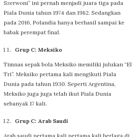
Szerwoni” ini pernah menjadi juara tiga pada
Piala Dunia tahun 1974 dan 1982. Sedangkan
pada 2016, Polandia hanya berhasil sampai ke
babak perempat final.
Grup C: Meksiko
Timnas sepak bola Meksiko memiliki julukan “El
Tri”. Meksiko pertama kali mengikuti Piala
Dunia pada tahun 1930. Seperti Argentina,
Meksiko juga juga telah ikut Piala Dunia
sebanyak 17 kali.
Grup C: Arab Saudi
Arab saudi pertama kali
pertama kali berlaga di