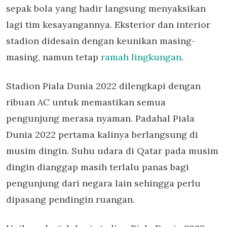
sepak bola yang hadir langsung menyaksikan
lagi tim kesayangannya. Eksterior dan interior
stadion didesain dengan keunikan masing-
masing, namun tetap
ramah lingkungan
.
Stadion Piala Dunia 2022 dilengkapi dengan
ribuan AC untuk memastikan semua
pengunjung merasa nyaman. Padahal Piala
Dunia 2022 pertama kalinya berlangsung di
musim dingin. Suhu udara di Qatar pada musim
dingin dianggap masih terlalu panas bagi
pengunjung dari negara lain sehingga perlu
dipasang pendingin ruangan.