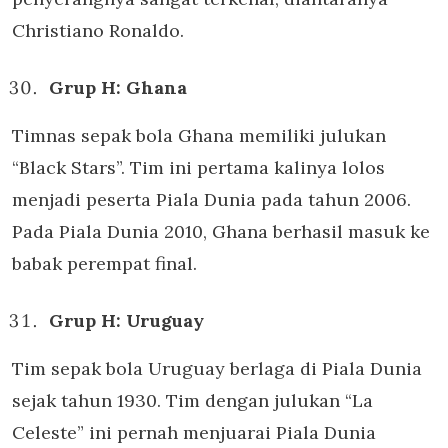
Christiano Ronaldo.
Grup H: Ghana
Timnas sepak bola Ghana memiliki julukan
“Black Stars”. Tim ini pertama kalinya lolos
menjadi peserta Piala Dunia pada tahun 2006.
Pada Piala Dunia 2010, Ghana berhasil masuk ke
babak perempat final.
Grup H: Uruguay
Tim sepak bola Uruguay berlaga di Piala Dunia
sejak tahun 1930. Tim dengan julukan “La
Celeste” ini pernah menjuarai Piala Dunia