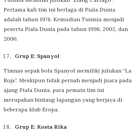
Pertama kali tim ini berlaga di Piala Dunia
adalah tahun 1978. Kemudian Tunisia menjadi
peserta Piala Dunia pada tahun 1998, 2002, dan
2006.
Grup E: Spanyol
Timnas sepak bola Spanyol memiliki julukan “La
Roja”. Meskipun tidak pernah menjadi juara pada
ajang Piala Dunia, para pemain tim ini
merupakan bintang lapangan yang berjaya di
beberapa klub Eropa.
Grup E: Kosta Rika