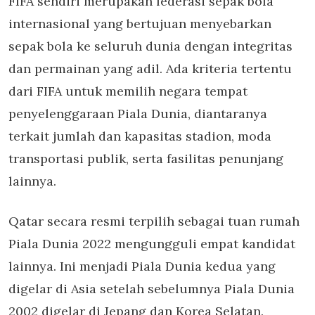
FIFA sendiri merupakan federasi sepak bola
internasional yang bertujuan menyebarkan
sepak bola ke seluruh dunia dengan integritas
dan permainan yang adil. Ada kriteria tertentu
dari FIFA untuk memilih negara tempat
penyelenggaraan Piala Dunia, diantaranya
terkait jumlah dan kapasitas stadion, moda
transportasi publik, serta fasilitas penunjang
lainnya.
Qatar secara resmi terpilih sebagai tuan rumah
Piala Dunia 2022 mengungguli empat kandidat
lainnya. Ini menjadi Piala Dunia kedua yang
digelar di Asia setelah sebelumnya Piala Dunia
2002 digelar di Jepang dan Korea Selatan.