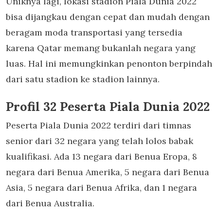
Uniknya lagi, lokasi stadion Piala Dunia 2022
bisa dijangkau dengan cepat dan mudah dengan
beragam moda transportasi yang tersedia
karena Qatar memang bukanlah negara yang
luas. Hal ini memungkinkan penonton berpindah
dari satu stadion ke stadion lainnya.
Profil 32 Peserta Piala Dunia 2022
Peserta Piala Dunia 2022 terdiri dari timnas
senior dari 32 negara yang telah lolos babak
kualifikasi. Ada 13 negara dari Benua Eropa, 8
negara dari Benua Amerika, 5 negara dari Benua
Asia, 5 negara dari Benua Afrika, dan 1 negara
dari Benua Australia.