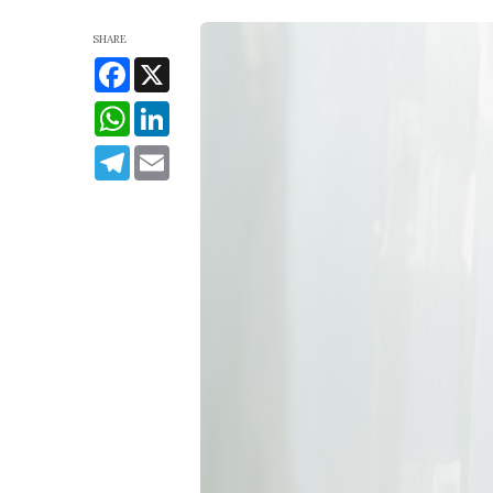
SHARE
Facebook
X
WhatsApp
LinkedIn
Telegram
Email