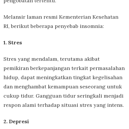
pengobatan tertentu.
Melansir laman resmi Kementerian Kesehatan
RI, berikut beberapa penyebab insomnia:
1. Stres
Stres yang mendalam, terutama akibat
pemikiran berkepanjangan terkait permasalahan
hidup, dapat meningkatkan tingkat kegelisahan
dan menghambat kemampuan seseorang untuk
cukup tidur. Gangguan tidur seringkali menjadi
respon alami terhadap situasi stres yang intens.
2. Depresi