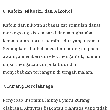
6. Kafein, Nikotin, dan Alkohol
Kafein dan nikotin sebagai zat stimulan dapat
merangsang sistem saraf dan menghambat
kemampuan untuk meraih tidur yang nyaman.
Sedangkan alkohol, meskipun mungkin pada
awalnya memberikan efek mengantuk, namun
dapat mengacaukan pola tidur dan
menyebabkan terbangun di tengah malam.
7. Kurang Berolahraga
Penyebab insomnia lainnya yaitu kurang
olahraga. Aktivitas fisik atau olahraga yang tidak