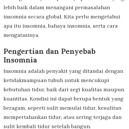
lebih baik dalam menangani permasalahan
insomnia secara global. Kita perlu mengetahui
apa itu insomnia, bahaya insomnia, serta cara
mengatasinya.
Pengertian dan Penyebab
Insomnia
Insomnia adalah penyakit yang ditandai dengan
ketidakmampuan tubuh untuk mencukupi
kebutuhan tidur, baik dari segi kualitas maupun
kuantitas. Kondisi ini dapat berupa bentuk yang
beragam, seperti sulit memulai tidur, kesulitan
mempertahankan tidur, atau sering terjaga dan
sulit kembali tidur setelah bangun.