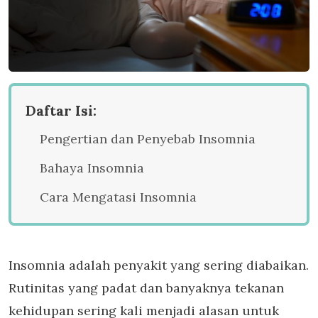
Daftar Isi:
Pengertian dan Penyebab Insomnia
Bahaya Insomnia
Cara Mengatasi Insomnia
Insomnia adalah penyakit yang sering diabaikan.
Rutinitas yang padat dan banyaknya tekanan
kehidupan sering kali menjadi alasan untuk