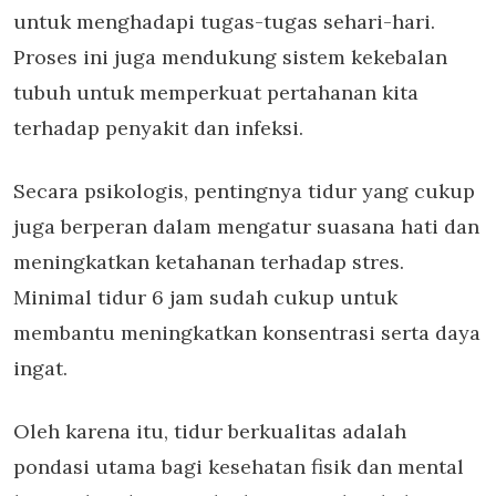
untuk menghadapi tugas-tugas sehari-hari.
Proses ini juga mendukung sistem kekebalan
tubuh untuk memperkuat pertahanan kita
terhadap penyakit dan infeksi.
Secara psikologis, pentingnya tidur yang cukup
juga berperan dalam mengatur suasana hati dan
meningkatkan ketahanan terhadap stres.
Minimal tidur 6 jam sudah cukup untuk
membantu meningkatkan konsentrasi serta daya
ingat.
Oleh karena itu, tidur berkualitas adalah
pondasi utama bagi kesehatan fisik dan mental