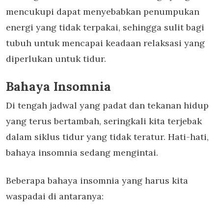
mencukupi dapat menyebabkan penumpukan
energi yang tidak terpakai, sehingga sulit bagi
tubuh untuk mencapai keadaan relaksasi yang
diperlukan untuk tidur.
Bahaya Insomnia
Di tengah jadwal yang padat dan tekanan hidup
yang terus bertambah, seringkali kita terjebak
dalam siklus tidur yang tidak teratur. Hati-hati,
bahaya insomnia sedang mengintai.
Beberapa bahaya insomnia yang harus kita
waspadai di antaranya: