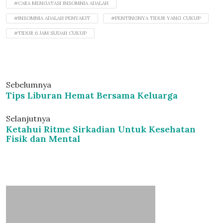
#CARA MENGATASI INSOMNIA ADALAH
#INSOMNIA ADALAH PENYAKIT
#PENTINGNYA TIDUR YANG CUKUP
#TIDUR 6 JAM SUDAH CUKUP
Sebelumnya
Tips Liburan Hemat Bersama Keluarga
Selanjutnya
Ketahui Ritme Sirkadian Untuk Kesehatan
Fisik dan Mental