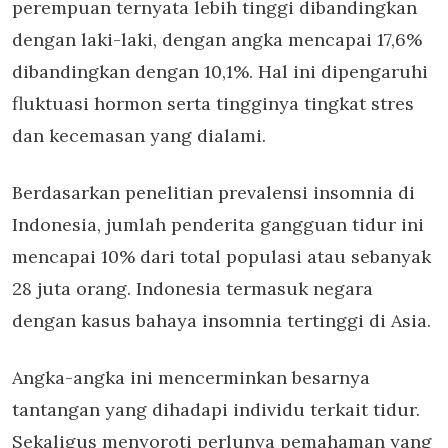
perempuan ternyata lebih tinggi dibandingkan
dengan laki-laki, dengan angka mencapai 17,6%
dibandingkan dengan 10,1%. Hal ini dipengaruhi
fluktuasi hormon serta tingginya tingkat stres
dan kecemasan yang dialami.
Berdasarkan penelitian prevalensi insomnia di
Indonesia, jumlah penderita gangguan tidur ini
mencapai 10% dari total populasi atau sebanyak
28 juta orang. Indonesia termasuk negara
dengan kasus bahaya insomnia tertinggi di Asia.
Angka-angka ini mencerminkan besarnya
tantangan yang dihadapi individu terkait tidur.
Sekaligus menyoroti perlunya pemahaman yang