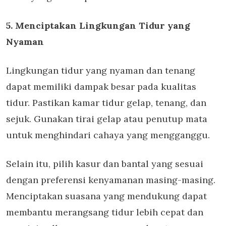
5. Menciptakan Lingkungan Tidur yang
Nyaman
Lingkungan tidur yang nyaman dan tenang
dapat memiliki dampak besar pada kualitas
tidur. Pastikan kamar tidur gelap, tenang, dan
sejuk. Gunakan tirai gelap atau penutup mata
untuk menghindari cahaya yang mengganggu.
Selain itu, pilih kasur dan bantal yang sesuai
dengan preferensi kenyamanan masing-masing.
Menciptakan suasana yang mendukung dapat
membantu merangsang tidur lebih cepat dan