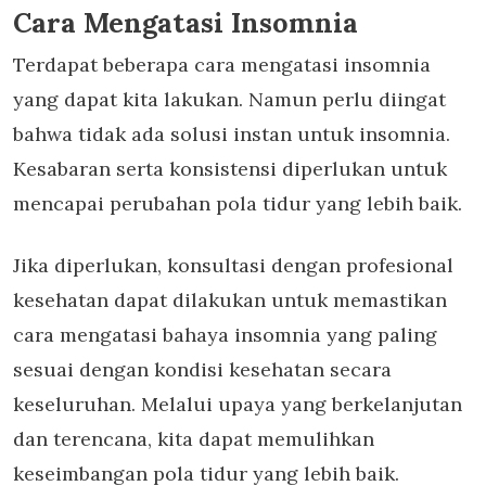
Cara Mengatasi Insomnia
Terdapat beberapa cara mengatasi insomnia
yang dapat kita lakukan. Namun perlu diingat
bahwa tidak ada solusi instan untuk insomnia.
Kesabaran serta konsistensi diperlukan untuk
mencapai perubahan pola tidur yang lebih baik.
Jika diperlukan, konsultasi dengan profesional
kesehatan dapat dilakukan untuk memastikan
cara mengatasi bahaya insomnia yang paling
sesuai dengan kondisi kesehatan secara
keseluruhan. Melalui upaya yang berkelanjutan
dan terencana, kita dapat memulihkan
keseimbangan pola tidur yang lebih baik.