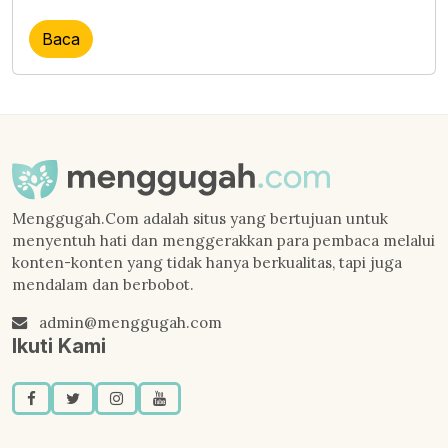
Baca
Menggugah.Com adalah situs yang bertujuan untuk
menyentuh hati dan menggerakkan para pembaca melalui
konten-konten yang tidak hanya berkualitas, tapi juga
mendalam dan berbobot.
admin@menggugah.com
Ikuti Kami