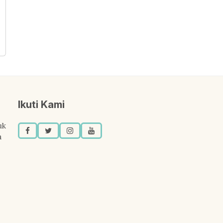
Ikuti Kami
uk
a