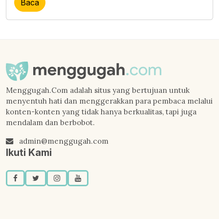
Baca
Menggugah.Com adalah situs yang bertujuan untuk
menyentuh hati dan menggerakkan para pembaca melalui
konten-konten yang tidak hanya berkualitas, tapi juga
mendalam dan berbobot.
admin@menggugah.com
Ikuti Kami