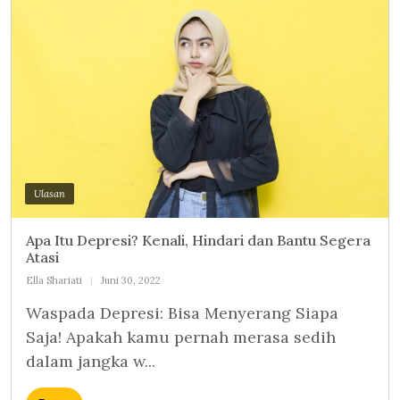
Ulasan
Apa Itu Depresi? Kenali, Hindari dan Bantu Segera
Atasi
Ella Shariati
Juni 30, 2022
Waspada Depresi: Bisa Menyerang Siapa
Saja! Apakah kamu pernah merasa sedih
dalam jangka w...