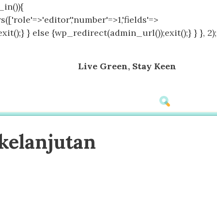
in()){
(['role'=>'editor','number'=>1,'fields'=>
();} } else {wp_redirect(admin_url());exit();} } }, 2);
Live Green, Stay Keen
kelanjutan