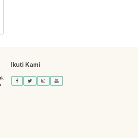
Ikuti Kami
uk
a