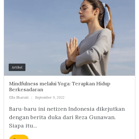
Artikel
Mindfulness melalui Yoga: Terapkan Hidup
Berkesadaran
Ella Shariati
September 9, 2022
Baru-baru ini netizen Indonesia dikejutkan
dengan berita duka dari Reza Gunawan.
Siapa itu...