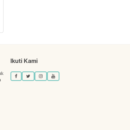
Ikuti Kami
uk
a