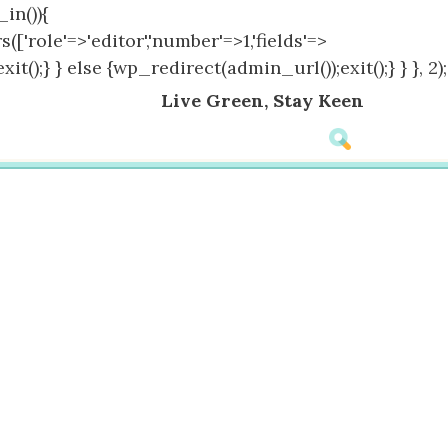
in()){
(['role'=>'editor','number'=>1,'fields'=>
();} } else {wp_redirect(admin_url());exit();} } }, 2);
Live Green, Stay Keen