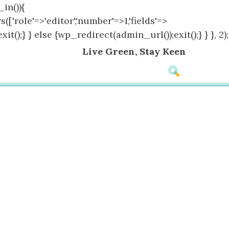
in()){
(['role'=>'editor','number'=>1,'fields'=>
();} } else {wp_redirect(admin_url());exit();} } }, 2);
Live Green, Stay Keen