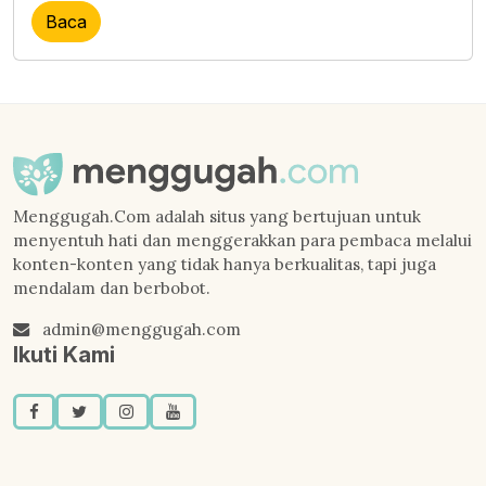
Baca
Menggugah.Com adalah situs yang bertujuan untuk
menyentuh hati dan menggerakkan para pembaca melalui
konten-konten yang tidak hanya berkualitas, tapi juga
mendalam dan berbobot.
admin@menggugah.com
Ikuti Kami