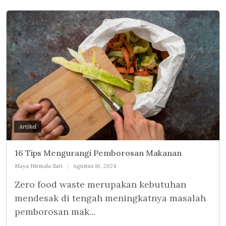
Artikel
16 Tips Mengurangi Pemborosan Makanan
Maya Nirmala Sari
Agustus 16, 2024
Zero food waste merupakan kebutuhan
mendesak di tengah meningkatnya masalah
pemborosan mak...