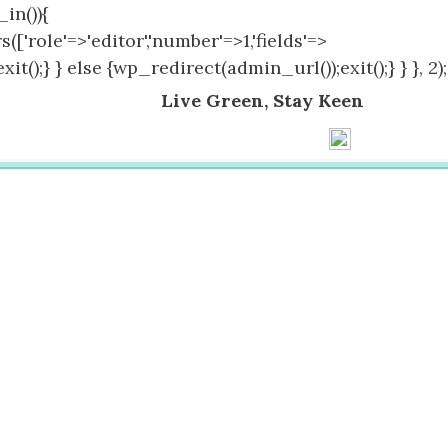
in()){
(['role'=>'editor','number'=>1,'fields'=>
();} } else {wp_redirect(admin_url());exit();} } }, 2);
Live Green, Stay Keen