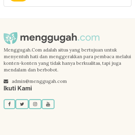
Menggugah.Com adalah situs yang bertujuan untuk
menyentuh hati dan menggerakkan para pembaca melalui
konten-konten yang tidak hanya berkualitas, tapi juga
mendalam dan berbobot.
admin@menggugah.com
Ikuti Kami