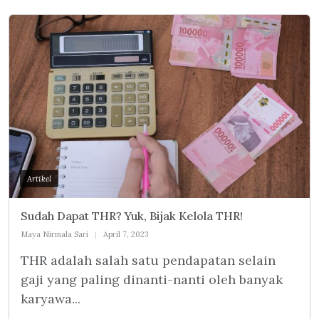
Artikel
Sudah Dapat THR? Yuk, Bijak Kelola THR!
Maya Nirmala Sari
April 7, 2023
THR adalah salah satu pendapatan selain
gaji yang paling dinanti-nanti oleh banyak
karyawa...