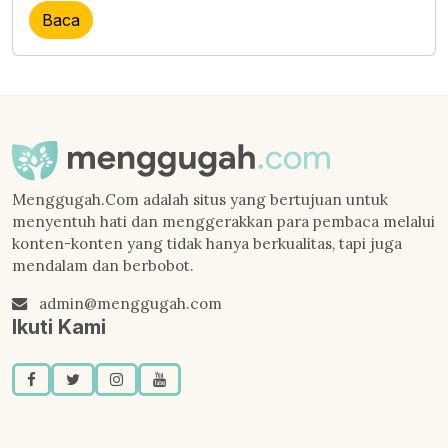
Baca
Menggugah.Com adalah situs yang bertujuan untuk
menyentuh hati dan menggerakkan para pembaca melalui
konten-konten yang tidak hanya berkualitas, tapi juga
mendalam dan berbobot.
admin@menggugah.com
Ikuti Kami