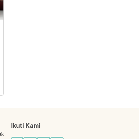
Ikuti Kami
uk